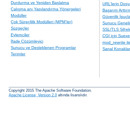
Durdurma ve Yeniden Başlatma
URL’lerin Dosy
Çalışma anı Yapılandırma Yönergeleri
Başarım Arttır
Modüller
Güvenlik İpuçla
Çok Süreçlilik Modülleri (MPM’ler)
Sunucu Geneli
Süzgeçler
SSL/TLS Şifre
Eylemciler
CGI için Suexe
İfade Çözümleyici
mod_rewrite i
Sunucu ve Desteklenen Programlar
Sanal Konakla
Terimler
Copyright 2015 The Apache Software Foundation.
Apache License, Version 2.0
altında lisanslıdır.