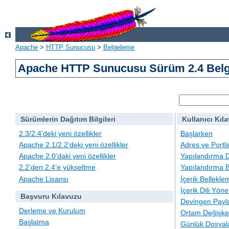
Apache
>
HTTP Sunucusu
>
Belgeleme
Apache HTTP Sunucusu Sürüm 2.4 Belg
Sürümlerin Dağıtım Bilgileri
Kullanıcı Kıl
2.3/2.4’deki yeni özellikler
Başlarken
Apache 2.1/2.2’deki yeni özellikler
Adres ve Portl
Apache 2.0’daki yeni özellikler
Yapılandırma D
2.2’den 2.4’e yükseltme
Yapılandırma B
Apache Lisansı
İçerik Bellekle
İçerik Dili Yöne
Başvuru Kılavuzu
Devingen Payla
Derleme ve Kurulum
Ortam Değişken
Başlatma
Günlük Dosyal