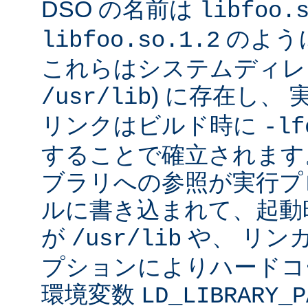
DSO の名前は
libfoo.
のよう
libfoo.so.1.2
これらはシステムディレク
) に存在し、
/usr/lib
リンクはビルド時に
-lf
することで確立されます
ブラリへの参照が実行プ
ルに書き込まれて、起動時に
が
や、 リン
/usr/lib
プションによりハードコ
環境変数
LD_LIBRARY_P