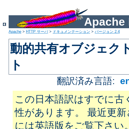
Apach
Apache
>
HTTP サーバ
>
ドキュメンテーション
>
バージョン 2.4
動的共有オブジェクト 
ト
翻訳済み言語:
e
この日本語訳はすでに古
性があります。 最近更
には英語版をご覧下さい