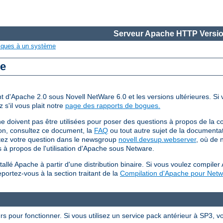
Serveur Apache HTTP Versio
iques à un système
re
ent d'Apache 2.0 sous Novell NetWare 6.0 et les versions ultérieures. S
 s'il vous plait notre
page des rapports de bogues.
ne doivent pas être utilisées pour poser des questions à propos de la 
on, consultez ce document, la
FAQ
ou tout autre sujet de la documenta
stez votre question dans le newsgroup
novell.devsup.webserver
, où de 
 à propos de l'utilisation d'Apache sous Netware.
tallé Apache à partir d'une distribution binaire. Si vous voulez compi
ortez-vous à la section traitant de la
Compilation d'Apache pour Net
 pour fonctionner. Si vous utilisez un service pack antérieur à SP3, vo