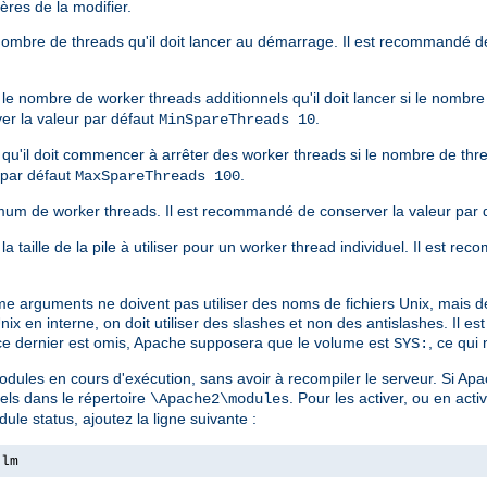
ères de la modifier.
 nombre de threads qu'il doit lancer au démarrage. Il est recommandé d
 le nombre de worker threads additionnels qu'il doit lancer si le nombr
er la valeur par défaut
.
MinSpareThreads 10
r qu'il doit commencer à arrêter des worker threads si le nombre de thr
 par défaut
.
MaxSpareThreads 100
um de worker threads. Il est recommandé de conserver la valeur par 
la taille de la pile à utiliser pour un worker thread individuel. Il est 
me arguments ne doivent pas utiliser des noms de fichiers Unix, mais d
 en interne, on doit utiliser des slashes et non des antislashes. Il e
 ce dernier est omis, Apache supposera que le volume est
, ce qui
SYS:
dules en cours d'exécution, sans avoir à recompiler le serveur. Si Apa
els dans le répertoire
. Pour les activer, ou en activ
\Apache2\modules
ule status, ajoutez la ligne suivante :
nlm