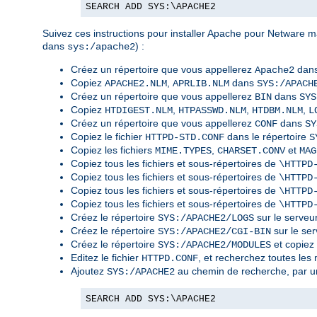
SEARCH ADD SYS:\APACHE2
Suivez ces instructions pour installer Apache pour Netware ma
dans
) :
sys:/apache2
Créez un répertoire que vous appellerez
dans
Apache2
Copiez
,
dans
APACHE2.NLM
APRLIB.NLM
SYS:/APACH
Créez un répertoire que vous appellerez
dans
BIN
SYS
Copiez
,
,
,
HTDIGEST.NLM
HTPASSWD.NLM
HTDBM.NLM
L
Créez un répertoire que vous appellerez
dans
CONF
SY
Copiez le fichier
dans le répertoire
HTTPD-STD.CONF
S
Copiez les fichiers
,
et
MIME.TYPES
CHARSET.CONV
MAG
Copiez tous les fichiers et sous-répertoires de
\HTTPD
Copiez tous les fichiers et sous-répertoires de
\HTTPD
Copiez tous les fichiers et sous-répertoires de
\HTTPD
Copiez tous les fichiers et sous-répertoires de
\HTTPD
Créez le répertoire
sur le serveur
SYS:/APACHE2/LOGS
Créez le répertoire
sur le ser
SYS:/APACHE2/CGI-BIN
Créez le répertoire
et copiez
SYS:/APACHE2/MODULES
Editez le fichier
, et recherchez toutes le
HTTPD.CONF
Ajoutez
au chemin de recherche, par u
SYS:/APACHE2
SEARCH ADD SYS:\APACHE2