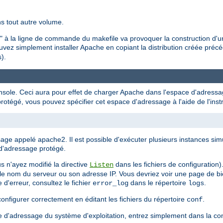
ns tout autre volume.
all" à la ligne de commande du makefile va provoquer la construction d'
uvez simplement installer Apache en copiant la distribution créée pré
).
sole. Ceci aura pour effet de charger Apache dans l'espace d'adressag
tégé, vous pouvez spécifier cet espace d'adressage à l'aide de l'inst
age appelé apache2. Il est possible d'exécuter plusieurs instances s
d'adressage protégé.
 n'ayez modifié la directive
dans les fichiers de configuration
Listen
z le nom du serveur ou son adresse IP. Vous devriez voir une page de b
d'erreur, consultez le fichier
dans le répertoire
.
error_log
logs
onfigurer correctement en éditant les fichiers du répertoire
.
conf
e d'adressage du système d'exploitation, entrez simplement dans la con