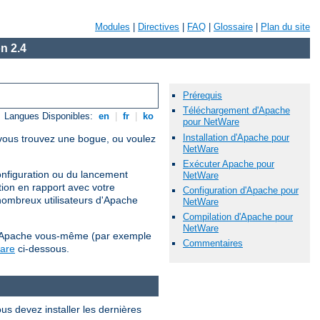
Modules
|
Directives
|
FAQ
|
Glossaire
|
Plan du site
n 2.4
Prérequis
Téléchargement d'Apache
Langues Disponibles:
en
|
fr
|
ko
pour NetWare
Installation d'Apache pour
i vous trouvez une bogue, ou voulez
NetWare
Exécuter Apache pour
configuration ou du lancement
NetWare
tion en rapport avec votre
Configuration d'Apache pour
nombreux utilisateurs d'Apache
NetWare
Compilation d'Apache pour
NetWare
ler Apache vous-même (par exemple
Commentaires
ware
ci-dessous.
us devez installer les dernières