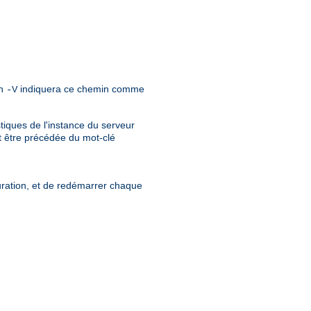
on
indiquera ce chemin comme
-V
iques de l'instance du serveur
t être précédée du mot-clé
guration, et de redémarrer chaque