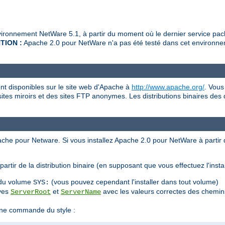
ronnement NetWare 5.1, à partir du moment où le dernier service pack
TION :
Apache 2.0 pour NetWare n'a pas été testé dans cet environnem
nt disponibles sur le site web d'Apache à
http://www.apache.org/
. Vous
sites miroirs et des sites FTP anonymes. Les distributions binaires des
pache pour Netware. Si vous installez Apache 2.0 pour NetWare à partir
artir de la distribution binaire (en supposant que vous effectuez l'inst
e du volume
(vous pouvez cependant l'installer dans tout volume)
SYS:
ives
et
avec les valeurs correctes des chemins
ServerRoot
ServerName
ne commande du style :