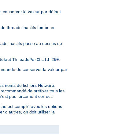
e conserver la valeur par défaut
e de threads inactifs tombe en
eads inactifs passe au dessus de
défaut
.
ThreadsPerChild 250
recommandé de conserver la valeur par
es noms de fichiers Netware.
st recommandé de préfixer tous les
 n'est pas forcément correct.
che est compilé avec les options
er d'autres, on doit utiliser la