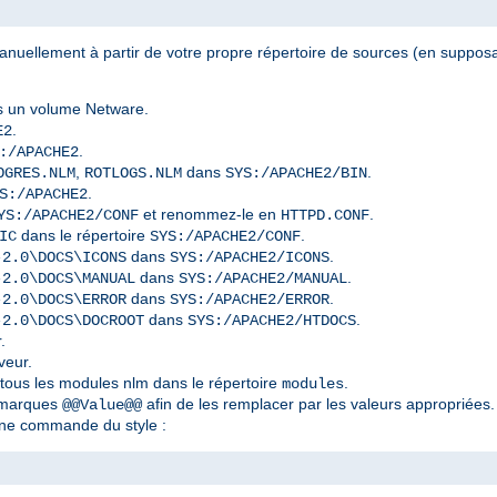
nuellement à partir de votre propre répertoire de sources (en supposan
 un volume Netware.
.
E2
.
:/APACHE2
,
dans
.
OGRES.NLM
ROTLOGS.NLM
SYS:/APACHE2/BIN
.
S:/APACHE2
et renommez-le en
.
YS:/APACHE2/CONF
HTTPD.CONF
dans le répertoire
.
IC
SYS:/APACHE2/CONF
dans
.
-2.0\DOCS\ICONS
SYS:/APACHE2/ICONS
dans
.
-2.0\DOCS\MANUAL
SYS:/APACHE2/MANUAL
dans
.
-2.0\DOCS\ERROR
SYS:/APACHE2/ERROR
dans
.
-2.0\DOCS\DOCROOT
SYS:/APACHE2/HTDOCS
.
veur.
 tous les modules nlm dans le répertoire
.
modules
s marques
afin de les remplacer par les valeurs appropriées.
@@Value@@
ne commande du style :