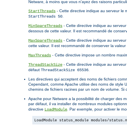
Netware, à moins que vous n'ayez des raisons particuli
- Cette directive indique au serveur le
StartThreads
.
StartThreads 50
- Cette directive indique au serveur
MinSpareThreads
dessous de cette valeur. Il est recommandé de conserv
- Cette directive indique au serveu
MaxSpareThreads
cette valeur. Il est recommandé de conserver la valeur
- Cette directive impose un nombre maxim
MaxThreads
- Cette directive indique au serveur 
ThreadStackSize
défaut
.
ThreadStackSize 65536
Les directives qui acceptent des noms de fichiers com
Cependant, comme Apache utilise des noms de style Unix
chemins de fichiers racines par un nom de volume. Si
Apache pour Netware a la possibilité de charger des mo
par défaut, il va installer de nombreux modules optionn
directive
. Par exemple, pour activer le mod
LoadModule
LoadModule status_module modules/status.