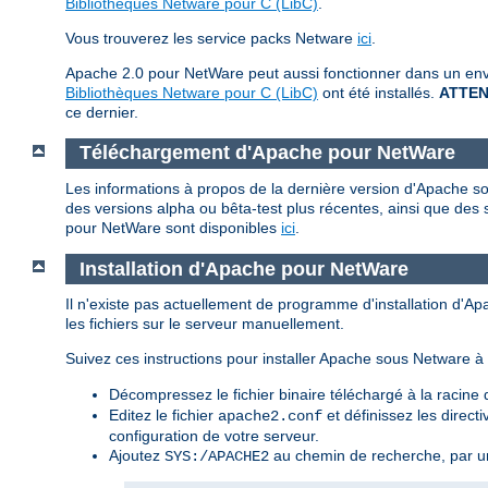
Bibliothèques Netware pour C (LibC)
.
Vous trouverez les service packs Netware
ici
.
Apache 2.0 pour NetWare peut aussi fonctionner dans un envi
Bibliothèques Netware pour C (LibC)
ont été installés.
ATTEN
ce dernier.
Téléchargement d'Apache pour NetWare
Les informations à propos de la dernière version d'Apache so
des versions alpha ou bêta-test plus récentes, ainsi que des 
pour NetWare sont disponibles
ici
.
Installation d'Apache pour NetWare
Il n'existe pas actuellement de programme d'installation d'A
les fichiers sur le serveur manuellement.
Suivez ces instructions pour installer Apache sous Netware à p
Décompressez le fichier binaire téléchargé à la racin
Editez le fichier
et définissez les direct
apache2.conf
configuration de votre serveur.
Ajoutez
au chemin de recherche, par u
SYS:/APACHE2