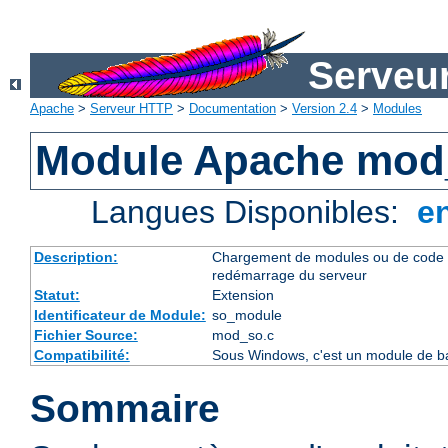
Serveu
Apache
>
Serveur HTTP
>
Documentation
>
Version 2.4
>
Modules
Module Apache mod
Langues Disponibles:
e
Description:
Chargement de modules ou de code 
redémarrage du serveur
Statut:
Extension
Identificateur de Module:
so_module
Fichier Source:
mod_so.c
Compatibilité:
Sous Windows, c'est un module de ba
Sommaire