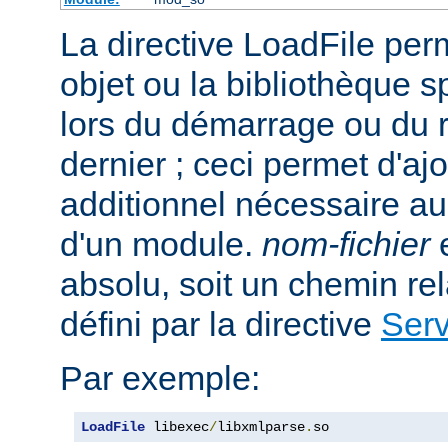
La directive LoadFile perme
objet ou la bibliothèque s
lors du démarrage ou du
dernier ; ceci permet d'aj
additionnel nécessaire a
d'un module.
nom-fichier
e
absolu, soit un chemin rela
défini par la directive
Ser
Par exemple:
LoadFile
 libexec
/
libxmlparse
.
so