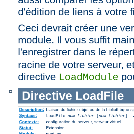
d'édition de liens à votre f
Ceci devrait créer une ve
module. Il vous suffit mai
l'enregistrer dans le réper
racine de votre serveur, et 
directive
pou
LoadModule
Directive
LoadFile
Description:
Liaison du fichier objet ou de la bibliothèque sp
Syntaxe:
LoadFile
nom-fichier
[
nom-fichier
] .
Contexte:
configuration du serveur, serveur virtuel
Statut:
Extension
Module:
mod_so