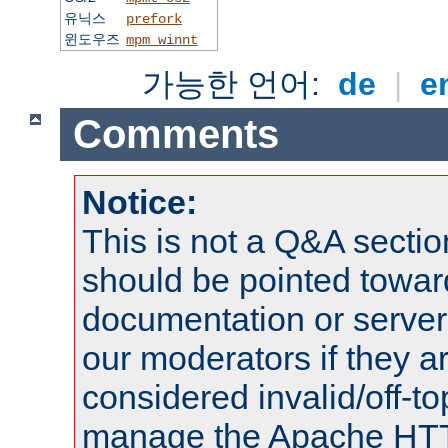
유닉스
prefork
윈도우즈
mpm_winnt
가능한 언어:
de
|
e
Comments
Notice:
This is not a Q&A sect
should be pointed towar
documentation or serve
our moderators if they a
considered invalid/off-t
manage the Apache HTTP