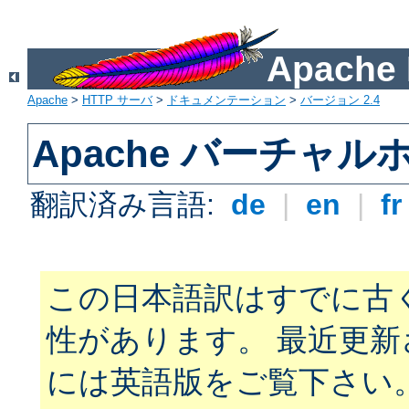
Apach
Apache
>
HTTP サーバ
>
ドキュメンテーション
>
バージョン 2.4
Apache バーチャ
翻訳済み言語:
de
|
en
|
f
この日本語訳はすでに古
性があります。 最近更
には英語版をご覧下さい