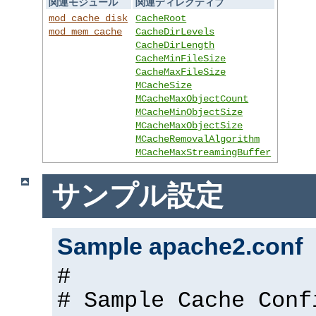
関連モジュール
関連ディレクティブ
mod_cache_disk
CacheRoot
mod_mem_cache
CacheDirLevels
CacheDirLength
CacheMinFileSize
CacheMaxFileSize
MCacheSize
MCacheMaxObjectCount
MCacheMinObjectSize
MCacheMaxObjectSize
MCacheRemovalAlgorithm
MCacheMaxStreamingBuffer
サンプル設定
Sample apache2.conf
#
# Sample Cache Conf