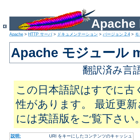
Apach
Apache
>
HTTP サーバ
>
ドキュメンテーション
>
バージョン 2.4
>
モ
Apache モジュール m
翻訳済み言語
この日本語訳はすでに古
性があります。 最近更
には英語版をご覧下さい
説明:
URI をキーにしたコンテンツのキャッシュ