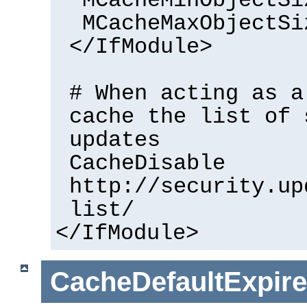
MCacheMinObjectSi
MCacheMaxObjectSi
</IfModule>
# When acting as a
cache the list of 
updates
CacheDisable
http://security.up
list/
</IfModule>
CacheDefaultExpire