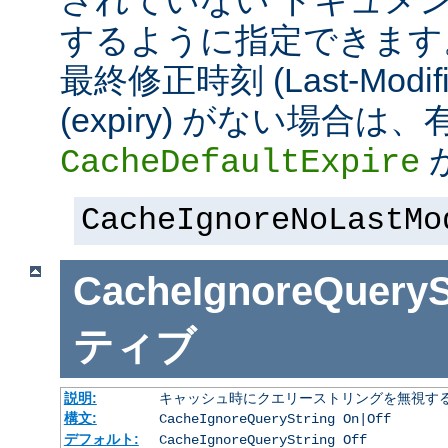
されていない ドキュメ
するように指定できます
最終修正時刻 (Last-Modi
(expiry) がない場合
CacheDefaultExpire
CacheIgnoreNoLastMo
CacheIgnoreQueryS
ティブ
説明:
キャッシュ時にクエリーストリングを無視す
構文:
CacheIgnoreQueryString On|Off
デフォルト:
CacheIgnoreQueryString Off