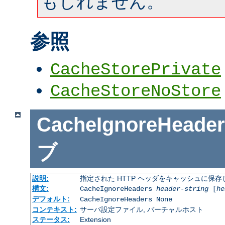
もしれません。
参照
CacheStorePrivate
CacheStoreNoStore
CacheIgnoreHeader
ブ
説明:
指定された HTTP ヘッダをキャッシュに保存
構文:
CacheIgnoreHeaders
header-string
[
he
デフォルト:
CacheIgnoreHeaders None
コンテキスト:
サーバ設定ファイル, バーチャルホスト
ステータス:
Extension