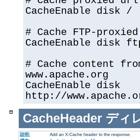
# Cache proxied url
CacheEnable disk /
# Cache FTP-proxied
CacheEnable disk ft
# Cache content fro
www.apache.org
CacheEnable disk
http://www.apache.o
CacheHeader
ディ
説明:
Add an X-Cache header to the response.