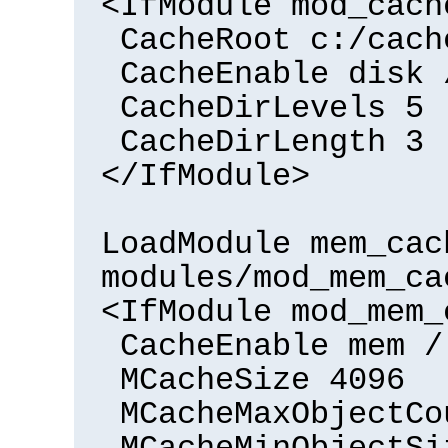
<IfModule mod_cach
CacheRoot c:/cach
CacheEnable disk 
CacheDirLevels 5
CacheDirLength 3
</IfModule>
LoadModule mem_cac
modules/mod_mem_ca
<IfModule mod_mem_
CacheEnable mem /
MCacheSize 4096
MCacheMaxObjectCo