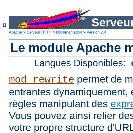
Serveu
Apache
>
Serveur HTTP
>
Documentation
>
Version 2.4
Le module Apache m
Langues Disponibles:
permet de mo
mod_rewrite
entrantes dynamiquement, e
règles manipulant des
expr
Vous pouvez ainsi relier de
votre propre structure d'U