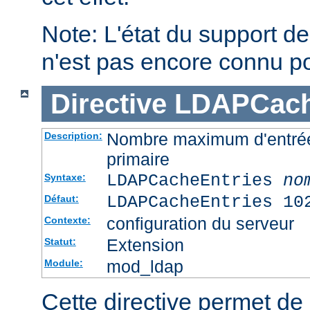
Note: L'état du support des
n'est pas encore connu p
Directive
LDAPCach
Nombre maximum d'entré
Description:
primaire
LDAPCacheEntries
no
Syntaxe:
LDAPCacheEntries 10
Défaut:
configuration du serveur
Contexte:
Extension
Statut:
mod_ldap
Module:
Cette directive permet de s