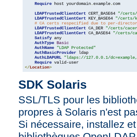
Require
 host yourdomain
.
example
.
com

LDAPTrustedClientCert
 CERT_BASE64 
"/certs
LDAPTrustedClientCert
 KEY_BASE64 
"/certs/
# CA certs respecified due to per-directo
LDAPTrustedClientCert
 CA_DER 
"/certs/cace
LDAPTrustedClientCert
 CA_BASE64 
"/certs/c
Satisfy
 any

AuthType
Basic
AuthName
"LDAP Protected"
AuthBasicProvider
 ldap

AuthLDAPURL
"ldaps://127.0.0.1/dc=example
Require
</
Location
>
SDK Solaris
SSL/TLS pour les biblio
propres à Solaris n'est p
Si nécessaire, installez et 
bibliothèques OpenLDAP