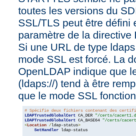
toutes les versions du S
SSL/TLS peut être défini e
paramètre de la directi
Si une URL de type ldaps:/
mode SSL est forcé. La 
OpenLDAP indique que le
(ldaps://) tend à être rem
que le mode SSL fonction
# Spécifie deux fichiers contenant des certif
LDAPTrustedGlobalCert
 CA_DER 
"/certs/cacert1.
LDAPTrustedGlobalCert
 CA_BASE64 
"/certs/cacer
<
Location
/
ldap-status
>
SetHandler
 ldap-status
