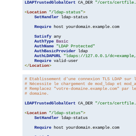
LDAPTrustedGlobalCert
 CA_DER 
"/certs/certfile
<
Location
"/ldap-status"
>
SetHandler
 ldap-status

Require
 host yourdomain
.
example
.
com

Satisfy
 any

AuthType
Basic
AuthName
"LDAP Protected"
AuthBasicProvider
 ldap

AuthLDAPURL
"ldaps://127.0.0.1/dc=example
Require
</
Location
>
# Etablissement d'une connexion TLS LDAP sur 
# Nécessite le chargement de mod_ldap et mod_
# Remplacez "votre-domaine.example.com" par l
# domaine.
LDAPTrustedGlobalCert
 CA_DER 
"/certs/certfile
<
Location
"/ldap-status"
>
SetHandler
 ldap-status

Require
 host yourdomain
.
example
.
com
