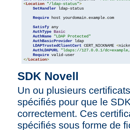
<
Location
"/ldap-status"
>
SetHandler
 ldap-status

Require
 host yourdomain
.
example
.
com

Satisfy
 any

AuthType
Basic
AuthName
"LDAP Protected"
AuthBasicProvider
 ldap

LDAPTrustedClientCert
 CERT_NICKNAME 
<
nick
AuthLDAPURL
"ldaps://127.0.0.1/dc=example
Require
</
Location
>
SDK Novell
Un ou plusieurs certificat
spécifiés pour que le SDK
correctement. Ces certific
spécifiés sous forme de fi