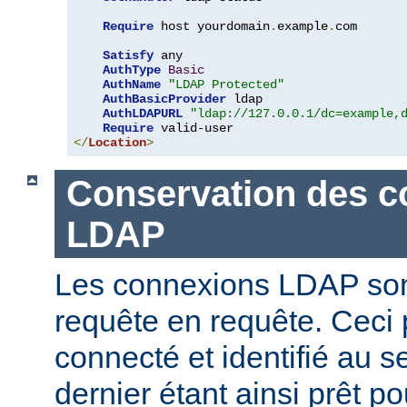
Require
 host yourdomain
.
example
.
com

Satisfy
 any

AuthType
Basic
AuthName
"LDAP Protected"
AuthBasicProvider
 ldap

AuthLDAPURL
"ldap://127.0.0.1/dc=example,
Require
</
Location
>
Conservation des c
LDAP
Les connexions LDAP son
requête en requête. Ceci 
connecté et identifié au 
dernier étant ainsi prêt p