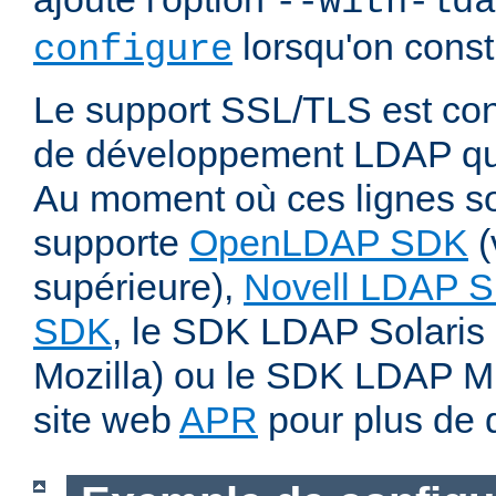
--with-lda
lorsqu'on const
configure
Le support SSL/TLS est cond
de développement LDAP qui
Au moment où ces lignes son
supporte
OpenLDAP SDK
(
supérieure),
Novell LDAP 
SDK
, le SDK LDAP Solaris 
Mozilla) ou le SDK LDAP Micr
site web
APR
pour plus de d