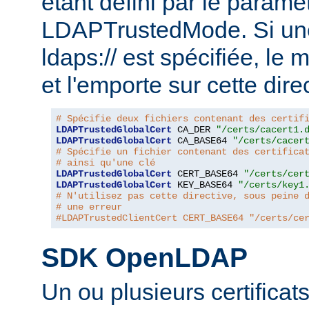
étant défini par le paramèt
LDAPTrustedMode. Si un
ldaps:// est spécifiée, le
et l'emporte sur cette dire
# Spécifie deux fichiers contenant des certif
LDAPTrustedGlobalCert
 CA_DER 
"/certs/cacert1.
LDAPTrustedGlobalCert
 CA_BASE64 
"/certs/cacer
# Spécifie un fichier contenant des certifica
# ainsi qu'une clé
LDAPTrustedGlobalCert
 CERT_BASE64 
"/certs/cer
LDAPTrustedGlobalCert
 KEY_BASE64 
"/certs/key1
# N'utilisez pas cette directive, sous peine 
# une erreur
#LDAPTrustedClientCert CERT_BASE64 "/certs/ce
SDK OpenLDAP
Un ou plusieurs certificat