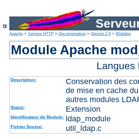
Serveu
Apache
>
Serveur HTTP
>
Documentation
>
Version 2.4
>
Modules
Module Apache mod
Langues 
Conservation des co
Description:
de mise en cache du 
autres modules LDA
Extension
Statut:
ldap_module
Identificateur de Module:
util_ldap.c
Fichier Source: