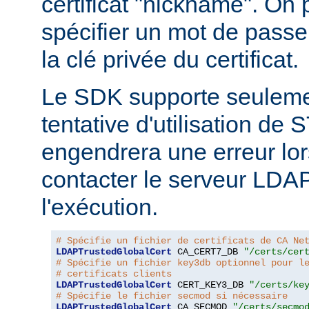
certificat "nickname". On
spécifier un mot de passe
la clé privée du certificat.
Le SDK supporte seuleme
tentative d'utilisation d
engendrera une erreur lor
contacter le serveur LDA
l'exécution.
# Spécifie un fichier de certificats de CA Ne
LDAPTrustedGlobalCert
 CA_CERT7_DB 
"/certs/cer
# Spécifie un fichier key3db optionnel pour l
# certificats clients
LDAPTrustedGlobalCert
 CERT_KEY3_DB 
"/certs/ke
# Spécifie le fichier secmod si nécessaire
LDAPTrustedGlobalCert
 CA_SECMOD 
"/certs/secmo