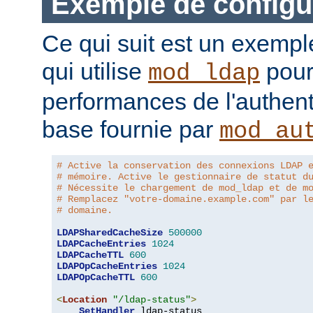
Exemple de configu
Ce qui suit est un exempl
qui utilise
pour
mod_ldap
performances de l'authent
base fournie par
mod_au
# Active la conservation des connexions LDAP 
# mémoire. Active le gestionnaire de statut d
# Nécessite le chargement de mod_ldap et de m
# Remplacez "votre-domaine.example.com" par l
# domaine.
LDAPSharedCacheSize
500000
LDAPCacheEntries
1024
LDAPCacheTTL
600
LDAPOpCacheEntries
1024
LDAPOpCacheTTL
600
<
Location
"/ldap-status"
>
SetHandler
 ldap-status
