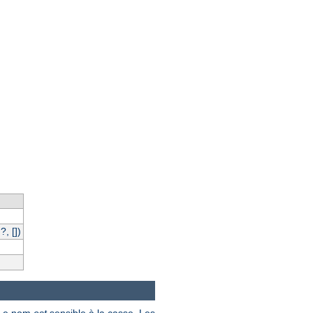
, [])