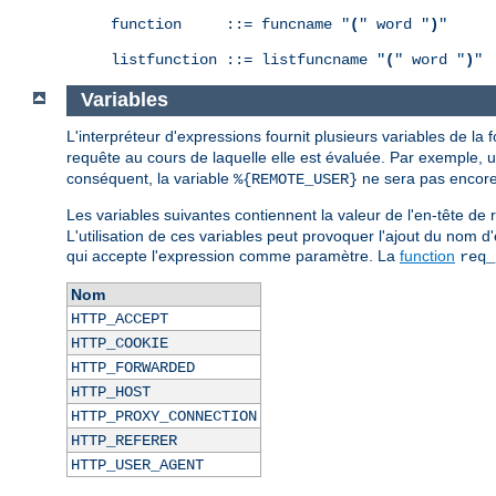
function     ::= funcname "
(
" word "
)
"

listfunction ::= listfuncname "
(
" word "
)
"
Variables
L'interpréteur d'expressions fournit plusieurs variables de la
requête au cours de laquelle elle est évaluée. Par exemple, 
conséquent, la variable
ne sera pas encore 
%{REMOTE_USER}
Les variables suivantes contiennent la valeur de l'en-tête 
L'utilisation de ces variables peut provoquer l'ajout du nom d
qui accepte l'expression comme paramètre. La
function
req_
Nom
HTTP_ACCEPT
HTTP_COOKIE
HTTP_FORWARDED
HTTP_HOST
HTTP_PROXY_CONNECTION
HTTP_REFERER
HTTP_USER_AGENT