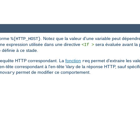
 forme
. Notez que la valeur d'une variable peut dépendr
%{HTTP_HOST}
une expression utilisée dans une directive
sera évaluée avant la p
<If >
définie à ce stade.
de requête HTTP correspondant. La
fonction
permet d'extraire les val
req
'en-tête correspondant à l'en-tête Vary de la réponse HTTP, sauf spécific
permet de modifier ce comportement.
novary