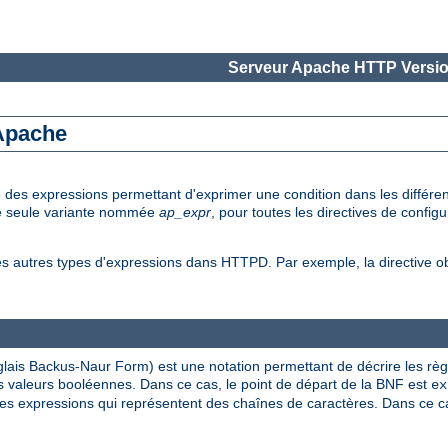
Serveur Apache HTTP Versio
 Apache
e des expressions permettant d'exprimer une condition dans les diffé
une seule variante nommée
ap_expr
, pour toutes les directives de config
es autres types d'expressions dans HTTPD. Par exemple, la directive 
lais Backus-Naur Form) est une notation permettant de décrire les rè
 valeurs booléennes. Dans ce cas, le point de départ de la BNF est
ex
s expressions qui représentent des chaînes de caractères. Dans ce cas