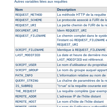
Autres variables liées aux requêtes
Nom
Description
La méthode HTTP de la requête 
REQUEST_METHOD
Le protocole associé à l'URI de l
REQUEST_SCHEME
La partie chemin de l'URI de la 
REQUEST_URI
Idem
DOCUMENT_URI
REQUEST_URI
Le chemin complet dans le système
REQUEST_FILENAME
l'instant où
e
REQUEST_FILENAME
REQUEST_URI
Identique à
SCRIPT_FILENAME
REQUEST_FILENAME
La date et heure de dernière modi
LAST_MODIFIED
est référencé.
LAST_MODIFIED
Le nom d'utilisateur du propriétai
SCRIPT_USER
Le nom du groupe auquel appartie
SCRIPT_GROUP
L'information relative au nom de c
PATH_INFO
La chaîne de paramètres de la r
QUERY_STRING
"
" si la requête courante es
IS_SUBREQ
true
La requête complète (par exempl
THE_REQUEST
L'adresse IP de l'hôte distant
REMOTE_ADDR
Le nom d'hôte de l'hôte distant
REMOTE_HOST
Le nom de l'utilisateur authentifié