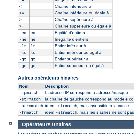
!=
Chaîne inférieure à
<
Chaîne inférieure ou égale à
<=
Chaîne supérieure à
>
Chaîne supérieure ou égale à
>=
Egalité d'entiers
-eq
eq
Inégalité d'entiers
-ne
ne
Entier inférieur à
-lt
lt
Entier inférieur ou égal à
-le
le
Entier supérieur à
-gt
gt
Entier supérieur ou égal à
-ge
ge
Autres opérateurs binaires
Nom
Description
L'adresse IP correspond à adresse/masque
-ipmatch
la chaîne de gauche correspond au modèle const
-strmatch
idem
, mais insensible à la casse
-strcmatch
-strmatch
idem
, mais les slashes ne sont pa
-fnmatch
-strmatch
Opérateurs unaires