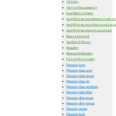
<Else>
<ErrorDocument>
AuthBasicFake
AuthFormLoginRequiredLoc
AuthFormLoginSuccessLoca
AuthFormLogoutLocation
RewriteCond
SetEnvIfExpr
Header
RequestHeader
FilterProvider
Require expr
Require ldap-user
Require ldap-group
Require ldap-dn
Require ldap-attribute
Require ldap-filter
Require dbd-group
Require dbm-group
Require group
Require host