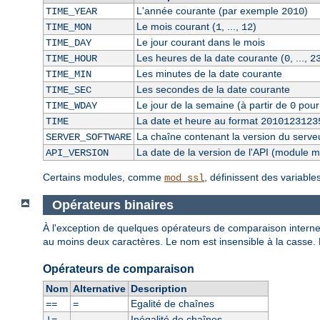
L'année courante (par exemple
)
TIME_YEAR
2010
Le mois courant (
, ...,
)
TIME_MON
1
12
Le jour courant dans le mois
TIME_DAY
Les heures de la date courante (
, ...,
TIME_HOUR
0
2
Les minutes de la date courante
TIME_MIN
Les secondes de la date courante
TIME_SEC
Le jour de la semaine (à partir de
pour
TIME_WDAY
0
La date et heure au format
TIME
2010123123
La chaîne contenant la version du serve
SERVER_SOFTWARE
La date de la version de l'API (module 
API_VERSION
Certains modules, comme
, définissent des variabl
mod_ssl
Opérateurs binaires
À l'exception de quelques opérateurs de comparaison internes
au moins deux caractères. Le nom est insensible à la casse.
Opérateurs de comparaison
Nom
Alternative
Description
Egalité de chaînes
==
=
Inégalité de chaînes