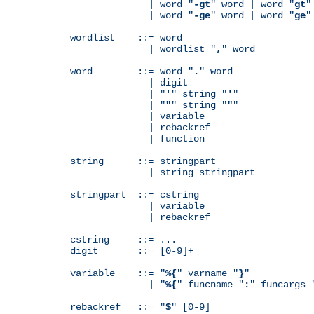
              | word "
-gt
" word | word "
gt
"
              | word "
-ge
" word | word "
ge
"
wordlist    ::= word

              | wordlist "
,
" word

word        ::= word "
.
" word

              | digit

              | "
'
" string "
'
"

              | "
"
" string "
"
"

              | variable

	      | rebackref

              | function

string      ::= stringpart

              | string stringpart

stringpart  ::= cstring

              | variable

	      | rebackref

cstring     ::= ...

digit       ::= [0-9]+

variable    ::= "
%{
" varname "
}
"

              | "
%{
" funcname "
:
" funcargs 
rebackref   ::= "
$
" [0-9]
