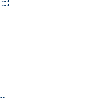
 word

 word

"
}
"
