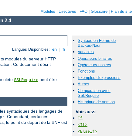
Modules
|
Directives
|
FAQ
|
Glossaire
|
Plan du site
n 2.4
Syntaxe en Forme de
Backus-Naur
Langues Disponibles:
en
|
fr
Variables
Opérateurs binaires
rents modules du serveur HTTP
uration. Ce document décrit
Opérateurs unaires
Fonctions
Exemples d'expressions
obsolète
peut être
SSLRequire
Autres
Comparaison avec
SSLRequire
Historique de version
gles syntaxiques des langages de
Voir aussi
. Cependant, certaines
pr
If
, le point de départ de la BNF est
<If>
<ElseIf>