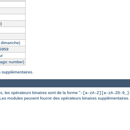
)
3
 dimanche)
5959
ur
magic number)
es supplémentaires.
, les opérateurs binaires sont de la forme "
-[a-zA-Z][a-zA-Z0-9_]
 Les modules peuvent fournir des opérateurs binaires supplémentaires.