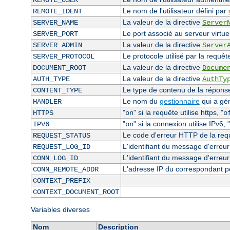
REMOTE_USER
Le nom de l'utilisateur défini par
REMOTE_IDENT
La valeur de la directive
SERVER_NAME
Server
Le port associé au serveur virtuel
SERVER_PORT
La valeur de la directive
SERVER_ADMIN
Server
Le protocole utilisé par la requêt
SERVER_PROTOCOL
La valeur de la directive
DOCUMENT_ROOT
Docume
La valeur de la directive
AUTH_TYPE
AuthTy
Le type de contenu de la réponse 
CONTENT_TYPE
Le nom du
gestionnaire
qui a gé
HANDLER
"
" si la requête utilise https, "
HTTPS
on
o
"
" si la connexion utilise IPv6, "
IPV6
on
Le code d'erreur HTTP de la requê
REQUEST_STATUS
L'identifiant du message d'erreur 
REQUEST_LOG_ID
L'identifiant du message d'erreur
CONN_LOG_ID
L'adresse IP du correspondant p
CONN_REMOTE_ADDR
CONTEXT_PREFIX
CONTEXT_DOCUMENT_ROOT
Variables diverses
Nom
Description