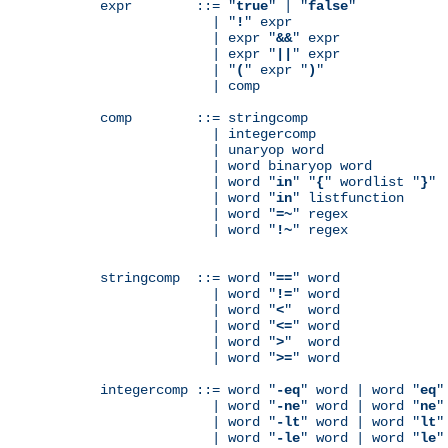
expr        ::= "
true
" | "
false
"

              | "
!
" expr

              | expr "
&&
" expr

              | expr "
||
" expr

              | "
(
" expr "
)
"

              | comp

comp        ::= stringcomp

              | integercomp

              | unaryop word

              | word binaryop word

              | word "
in
" "
{
" wordlist "
}
"

              | word "
in
" listfunction

              | word "
=~
" regex

              | word "
!~
" regex

stringcomp  ::= word "
==
" word

              | word "
!=
" word

              | word "
<
"  word

              | word "
<=
" word

              | word "
>
"  word

              | word "
>=
" word

integercomp ::= word "
-eq
" word | word "
eq
"
              | word "
-ne
" word | word "
ne
"
              | word "
-lt
" word | word "
lt
"
              | word "
-le
" word | word "
le
"