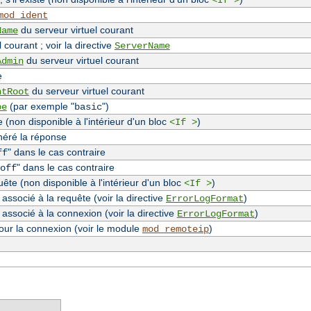
<If >
mod_ident
du serveur virtuel courant
Name
 courant ; voir la directive
ServerName
du serveur virtuel courant
Admin
e
du serveur virtuel courant
ntRoot
(par exemple "
")
pe
basic
(non disponible à l'intérieur d'un bloc
)
<If >
néré la réponse
" dans le cas contraire
ff
" dans le cas contraire
off
te (non disponible à l'intérieur d'un bloc
)
<If >
associé à la requête (voir la directive
)
ErrorLogFormat
 associé à la connexion (voir la directive
)
ErrorLogFormat
our la connexion (voir le module
)
mod_remoteip