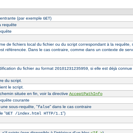
entrante (par exemple
)
GET
a requête
requête
 de fichiers local du fichier ou du script correspondant à la requête, s
st référencée. Dans le cas contraire, comme dans un contexte de serv
fication du fichier au format
, si elle est déjà conn
20101231235959
re du script.
nt le script.
hemin située en fin, voir la directive
AcceptPathInfo
equête courante
t une sous-requête, "
" dans le cas contraire
false
e "
")
GET /index.html HTTP/1.1
, s'il existe (non disponible à l'intérieur d'un bloc
)