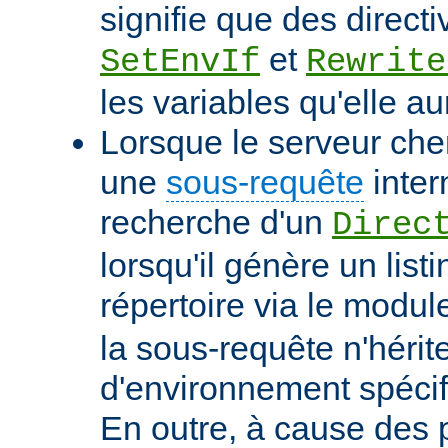
signifie que des directi
et
SetEnvIf
Rewrite
les variables qu'elle au
Lorsque le serveur che
une
sous-requête
inter
recherche d'un
Direc
lorsqu'il génère un list
répertoire via le modu
la sous-requête n'hérit
d'environnement spécif
En outre, à cause des 