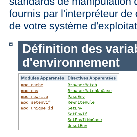
standards de manipulation 
fournis par l'interpréteur d
de votre système d'exploitat
Définition des varia
d'environnement
Modules Apparentés
Directives Apparentées
mod_cache
BrowserMatch
mod_env
BrowserMatchNoCase
mod_rewrite
PassEnv
mod_setenvif
RewriteRule
mod_unique_id
SetEnv
SetEnvIf
SetEnvIfNoCase
UnsetEnv