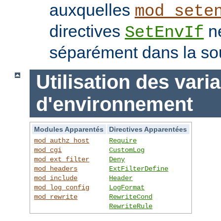
auxquelles
mod_sete
directives
ne
SetEnvIf
séparément dans la so
Utilisation des vari
d'environnement
Modules Apparentés
Directives Apparentées
mod_authz_host
Require
mod_cgi
CustomLog
mod_ext_filter
Deny
mod_headers
ExtFilterDefine
mod_include
Header
mod_log_config
LogFormat
mod_rewrite
RewriteCond
RewriteRule